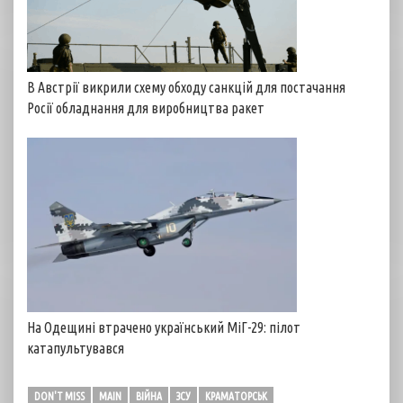
В Австрії викрили схему обходу санкцій для постачання
Росії обладнання для виробництва ракет
На Одещині втрачено український МіГ-29: пілот
катапультувався
DON'T MISS
MAIN
ВІЙНА
ЗСУ
КРАМАТОРСЬК