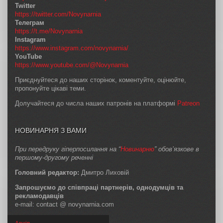
Twitter
https://twitter.com/Novynarnia
Телеграм
https://t.me/Novynarnia
Instagram
https://www.instagram.com/novynarnia/
YouTube
https://www.youtube.com/@Novynarnia
Приєднуйтеся до наших сторінок, коментуйте, оцінюйте,
пропонуйте цікаві теми.
Долучайтеся до числа наших патронів на платформі
Patreon
НОВИНАРНЯ З ВАМИ
При передруку гіперпосилання на “
Новинарню
” обов’язкове в
першому-другому реченні
Головний редактор:
Дмитро Лиховій
Запрошуємо до співпраці партнерів, однодумців та
рекламодавців
e-mail: contact @ novynarnia.com