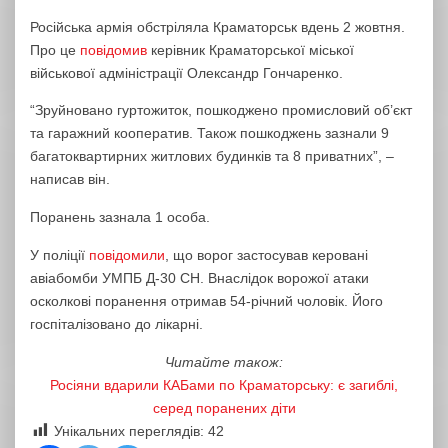
Російська армія обстріляла Краматорськ вдень 2 жовтня.
Про це
повідомив
керівник Краматорської міської
військової адміністрації Олександр Гончаренко.
“Зруйновано гуртожиток, пошкоджено промисловий об’єкт
та гаражний кооператив. Також пошкоджень зазнали 9
багатоквартирних житлових будинків та 8 приватних”, –
написав він.
Поранень зазнала 1 особа.
У поліції
повідомили
, що ворог застосував керовані
авіабомби УМПБ Д-30 СН. Внаслідок ворожої атаки
осколкові поранення отримав 54-річний чоловік. Його
госпіталізовано до лікарні.
Читайте також:
Росіяни вдарили КАБами по Краматорську: є загиблі,
серед поранених діти
Унікальних переглядів:
42