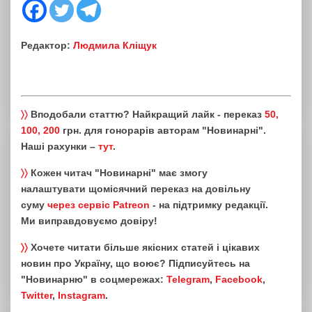
Редактор:
Людмила Кліщук
〉〉
Вподобали статтю? Найкращий лайк - переказ
50,
100, 200
грн. для гонорарів авторам "Новинарні".
Наші рахунки –
тут
.
〉〉
Кожен читач "Новинарні" має змогу
налаштувати щомісячний переказ на довільну
суму
через сервіс Patreon
- на підтримку редакції.
Ми виправдовуємо довіру!
〉〉
Хочете читати більше якісних статей і цікавих
новин про Україну, що воює? Підписуйтесь на
"Новинарню" в соцмережах:
Telegram
,
Facebook
,
Twitter
,
Instagram
.