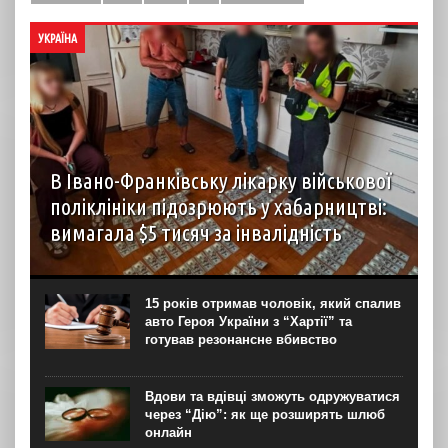
УКРАЇНА
В Івано-Франківську лікарку військової
поліклініки підозрюють у хабарництві:
вимагала $5 тисяч за інвалідність
В Івано-Франківську лікарці-психіатру військової
поліклініки повідомили про підозру в пособництві в
одержанні неправомірної вигоди. За даними слідства,
15 років отримав чоловік, який спалив
вона отримала від 25-річного військовослужбовця $5
авто Героя України з “Хартії” та
тисяч за “сприяння” у проходженні ВЛК...
готував резонансне вбивство
Вдови та вдівці зможуть одружуватися
через “Дію”: як ще розширять шлюб
онлайн