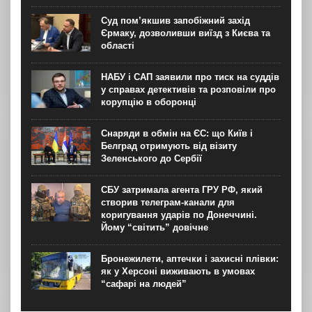
Суд пом’якшив запобіжний захід
Єрмаку, дозволивши виїзд з Києва та
області
НАБУ і САП заявили про тиск на суддів
у справах детективів та розповіли про
корупцію в оборонці
Снаряди в обмін на ЄС: що Київ і
Белград отримують від візиту
Зеленського до Сербії
СБУ затримала агента ГРУ РФ, який
створив телеграм-канали для
коригування ударів по Донеччині.
Йому “світить” довічне
Бронежилети, аптечки і захисні плівки:
як у Херсоні виживають в умовах
“сафарі на людей”