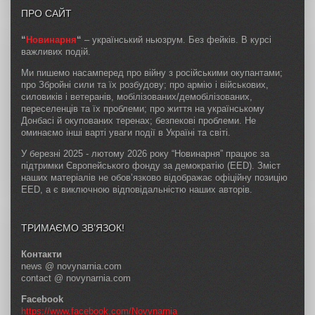
ПРО САЙТ
“
Новинарня
“
– український ньюзрум. Без фейків. В курсі
важливих подій.
Ми пишемо насамперед про війну з російськими окупантами;
про Збройні сили та їх розбудову; про армію і військових,
силовиків і ветеранів, мобілізованих/демобілізованих,
переселенців та їх проблеми; про життя на українському
Донбасі й окупованих теренах; безпекові проблеми. Не
оминаємо інші варті уваги події в Україні та світі.
У березні 2025 - лютому 2026 року “Новинарня” працює за
підтримки Європейського фонду за демократію (EED). Зміст
наших матеріалів не обов’язково відображає офіційну позицію
EED, а є виключною відповідальністю наших авторів.
ТРИМАЄМО ЗВ’ЯЗОК!
Контакти
news @ novynarnia.com
contact @ novynarnia.com
Facebook
https://www.facebook.com/Novynarnia