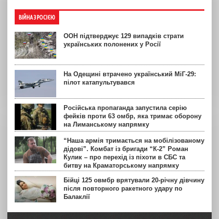
ВІЙНА З РОСІЄЮ
ООН підтверджує 129 випадків страти
українських полонених у Росії
На Одещині втрачено український МіГ-29:
пілот катапультувався
Російська пропаганда запустила серію
фейків проти 63 омбр, яка тримає оборону
на Лиманському напрямку
“Наша армія тримається на мобілізованому
дідові”. Комбат із бригади “К-2” Роман
Кулик – про перехід із піхоти в СБС та
битву на Краматорському напрямку
Бійці 125 овмбр врятували 20-річну дівчину
після повторного ракетного удару по
Балаклії