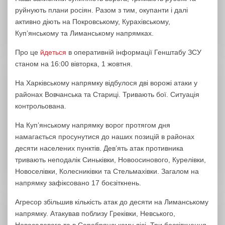
руйнують плани росіян. Разом з тим, окупанти і далі
активно діють на Покровському, Курахівському,
Куп’янському та Лиманському напрямках.
Про це
йдеться
в оперативній інформації Генштабу ЗСУ
станом на 16:00 вівторка, 1 жовтня.
На Харківському напрямку відбулося дві ворожі атаки у
районах Вовчанська та Стариці. Тривають бої. Ситуація
контрольована.
На Куп’янському напрямку ворог протягом дня
намагається просунутися до наших позицій в районах
десяти населених пунктів. Дев’ять атак противника
тривають неподалік Синьківки, Новоосинового, Курелівки,
Новоселівки, Колесниківки та Стельмахівки. Загалом на
напрямку зафіксовано 17 боєзіткнень.
Агресор збільшив кількість атак до десяти на Лиманському
напрямку. Атакував поблизу Греківки, Невського,