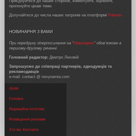
Приєднуйтеся до наших сторінок, коментуйте, оцінюйте,
пропонуйте цікаві теми.
Долучайтеся до числа наших патронів на платформі
Patreon
НОВИНАРНЯ З ВАМИ
При передруку гіперпосилання на “
Новинарню
” обов’язкове в
першому-другому реченні
Головний редактор:
Дмитро Лиховій
Запрошуємо до співпраці партнерів, однодумців та
рекламодавців
e-mail: contact @ novynarnia.com
Архів
Головна
Редакційна політика
Розміщення реклами
Хто ми. Контакти