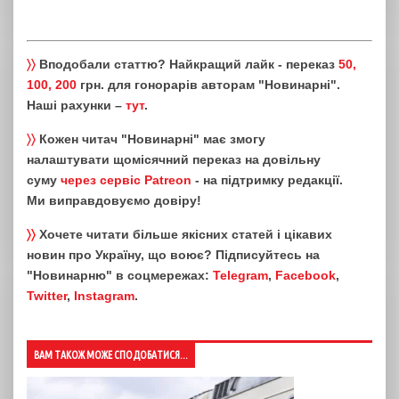
〉〉
Вподобали статтю? Найкращий лайк - переказ
50,
100, 200
грн. для гонорарів авторам "Новинарні".
Наші рахунки –
тут
.
〉〉
Кожен читач "Новинарні" має змогу
налаштувати щомісячний переказ на довільну
суму
через сервіс Patreon
- на підтримку редакції.
Ми виправдовуємо довіру!
〉〉
Хочете читати більше якісних статей і цікавих
новин про Україну, що воює? Підписуйтесь на
"Новинарню" в соцмережах:
Telegram
,
Facebook
,
Twitter
,
Instagram
.
ВАМ ТАКОЖ МОЖЕ СПОДОБАТИСЯ...