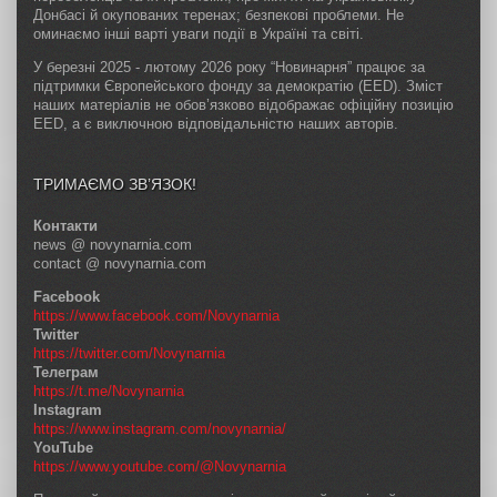
Донбасі й окупованих теренах; безпекові проблеми. Не
оминаємо інші варті уваги події в Україні та світі.
У березні 2025 - лютому 2026 року “Новинарня” працює за
підтримки Європейського фонду за демократію (EED). Зміст
наших матеріалів не обов’язково відображає офіційну позицію
EED, а є виключною відповідальністю наших авторів.
ТРИМАЄМО ЗВ’ЯЗОК!
Контакти
news @ novynarnia.com
contact @ novynarnia.com
Facebook
https://www.facebook.com/Novynarnia
Twitter
https://twitter.com/Novynarnia
Телеграм
https://t.me/Novynarnia
Instagram
https://www.instagram.com/novynarnia/
YouTube
https://www.youtube.com/@Novynarnia