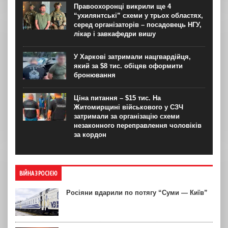
Правоохоронці викрили ще 4
“ухилянтські” схеми у трьох областях,
серед організаторів – посадовець НГУ,
лікар і завкафедри вишу
У Харкові затримали нацгвардійця,
який за $8 тис. обіцяв оформити
бронювання
Ціна питання – $15 тис. На
Житомирщині військового у СЗЧ
затримали за організацію схеми
незаконного переправлення чоловіків
за кордон
ВІЙНА З РОСІЄЮ
Росіяни вдарили по потягу “Суми — Київ”