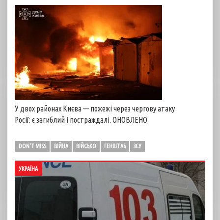
У двох районах Києва — пожежі через чергову атаку
Росії: є загиблий і постраждалі. ОНОВЛЕНО
DON'T MISS
ВІЙНА
ВІЙСЬКО
ГЕНШТАБ
ЗСУ
УКРАЇНА