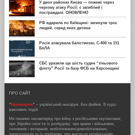
У двох районах Києва — пожежі через
чергову атаку Росії: є загиблий і
постраждалі. ОНОВЛЕНО
РФ вдарила по Київщині: загинули троє
людей, серед яких дитина
Росія атакувала балістикою, С-400 та 151
БпЛА
СБС уразили ще шість суден “тіньового
флоту” Росії та базу ФСБ на Херсонщині
ПРО САЙТ
“
Новинарня
“
– український ньюзрум. Без фейків. В курсі
важливих подій.
Ми пишемо насамперед про війну з російськими окупантами;
про Збройні сили та їх розбудову; про армію і військових,
силовиків і ветеранів, мобілізованих/демобілізованих,
переселенців та їх проблеми; про життя на українському