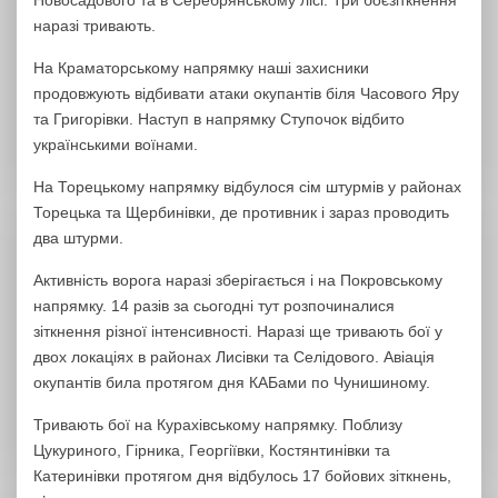
Новосадового та в Серебрянському лісі. Три боєзіткнення
наразі тривають.
На Краматорському напрямку наші захисники
продовжують відбивати атаки окупантів біля Часового Яру
та Григорівки. Наступ в напрямку Ступочок відбито
українськими воїнами.
На Торецькому напрямку відбулося сім штурмів у районах
Торецька та Щербинівки, де противник і зараз проводить
два штурми.
Активність ворога наразі зберігається і на Покровському
напрямку. 14 разів за сьогодні тут розпочиналися
зіткнення різної інтенсивності. Наразі ще тривають бої у
двох локаціях в районах Лисівки та Селідового. Авіація
окупантів била протягом дня КАБами по Чунишиному.
Тривають бої на Курахівському напрямку. Поблизу
Цукуриного, Гірника, Георгіївки, Костянтинівки та
Катеринівки протягом дня відбулось 17 бойових зіткнень,