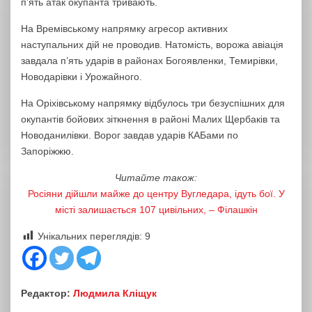
п’ять атак окупанта тривають.
На Времівському напрямку агресор активних
наступальних дій не проводив. Натомість, ворожа авіація
завдала п’ять ударів в районах Богоявленки, Темирівки,
Новодарівки і Урожайного.
На Оріхівському напрямку відбулось три безуспішних для
окупантів бойових зіткнення в районі Малих Щербаків та
Новоданилівки. Ворог завдав ударів КАБами по
Запоріжжю.
Читайте також:
Росіяни дійшли майже до центру Вугледара, ідуть бої. У
місті залишається 107 цивільних, – Філашкін
Унікальних переглядів:
9
Редактор:
Людмила Кліщук