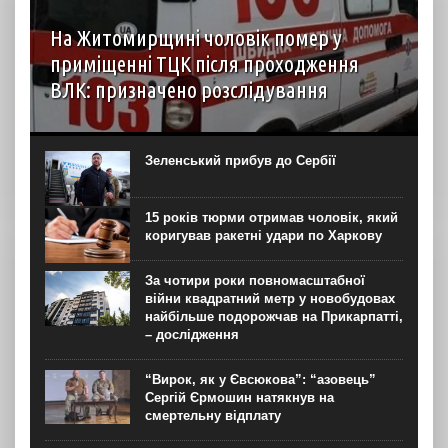
На Житомирщині чоловік помер у
приміщенні ТЦК після проходження
ВЛК: призначено розслідування
6 серпня до територіального центру комплектування на
Житомирщині доставили чоловіка, який фігурував як
порушник правил військового обліку. Під час
Зеленський прибув до Сербії
перебування у приміщенні він знепритомнів, а потім
помер. Про інцидент...
15 років тюрми отримав чоловік, який
коригував ракетні удари по Харкову
За чотири роки повномасштабної
війни квадратний метр у новобудовах
найбільше подорожчав на Прикарпатті,
– дослідження
“Вирок, як у Євсюкова”: “азовець”
Сергій Єрмошин натякнув на
смертельну відплату