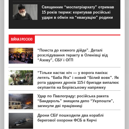
Священник “моспатріархату” отримав
15 років тюрми: коригував російські
удари в обмін на “евакуацію” родини
ВІЙНА З РОСІЄЮ
“Помста до кожного дійде”. Деталі
розслідування теракту в Оленівці від
“Азову”, СБУ і ОГП
“Тільки настає ніч — у ворога паніка:
летять “Баба Яга” і новий “Білий вовк”. Як
рота ударних дронів 115-ї бригади випалює
окупантів на Борівському напрямку
Удар по Павлограду: російська ракета
“Бандероль” знищила депо “Укрпошти”,
загинули дві працівниці
Дрони СБУ пошкодили два кораблі
берегової охорони ФСБ в Керчі