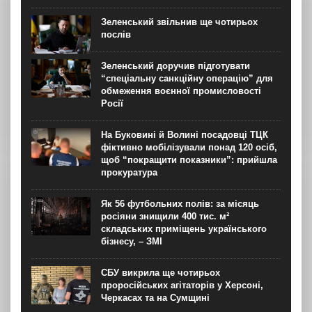
Зеленський звільнив ще чотирьох
послів
Зеленський доручив підготувати
“спеціальну санкційну операцію” для
обмеження воєнної промисловості
Росії
На Буковині й Волині посадовці ТЦК
фіктивно мобілізували понад 120 осіб,
щоб “покращити показники”: прийшла
прокуратура
Як 56 футбольних полів: за місяць
росіяни знищили 400 тис. м²
складських приміщень українського
бізнесу, – ЗМІ
СБУ викрила ще чотирьох
проросійських агітаторів у Херсоні,
Черкасах та на Сумщині