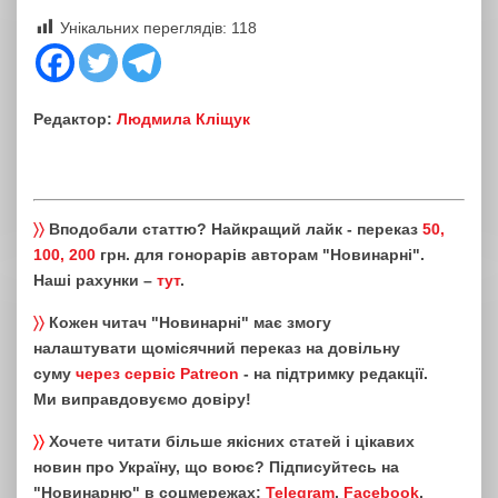
Унікальних переглядів:
118
Редактор:
Людмила Кліщук
〉〉
Вподобали статтю? Найкращий лайк - переказ
50,
100, 200
грн. для гонорарів авторам "Новинарні".
Наші рахунки –
тут
.
〉〉
Кожен читач "Новинарні" має змогу
налаштувати щомісячний переказ на довільну
суму
через сервіс Patreon
- на підтримку редакції.
Ми виправдовуємо довіру!
〉〉
Хочете читати більше якісних статей і цікавих
новин про Україну, що воює? Підписуйтесь на
"Новинарню" в соцмережах:
Telegram
,
Facebook
,