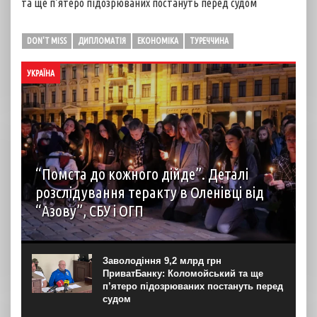
та ще п’ятеро підозрюваних постануть перед судом
DON'T MISS
ДИПЛОМАТІЯ
ЕКОНОМІКА
ТУРЕЧЧИНА
УКРАЇНА
“Помста до кожного дійде”. Деталі
розслідування теракту в Оленівці від
“Азову”, СБУ і ОГП
автор: Наталія Терамае 28 липня рідні вцілілих
“азовців” в Оленівці виступили із шокуючою заявою.
Мовляв, списки полонених у “бараці 200”, де стався
Заволодіння 9,2 млрд грн
вибух, укладав полонений представник корпусу. Заява...
ПриватБанку: Коломойський та ще
п’ятеро підозрюваних постануть перед
судом