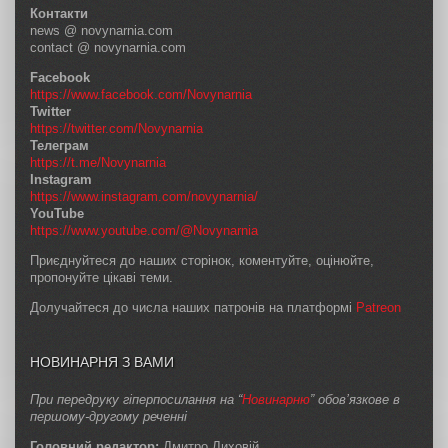
Контакти
news @ novynarnia.com
contact @ novynarnia.com
Facebook
https://www.facebook.com/Novynarnia
Twitter
https://twitter.com/Novynarnia
Телеграм
https://t.me/Novynarnia
Instagram
https://www.instagram.com/novynarnia/
YouTube
https://www.youtube.com/@Novynarnia
Приєднуйтеся до наших сторінок, коментуйте, оцінюйте,
пропонуйте цікаві теми.
Долучайтеся до числа наших патронів на платформі
Patreon
НОВИНАРНЯ З ВАМИ
При передруку гіперпосилання на “
Новинарню
” обов’язкове в
першому-другому реченні
Головний редактор:
Дмитро Лиховій