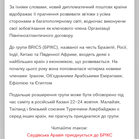
За їхніми словами, новий дипломатичний поштовх країни
відображає її прагнення розвивати зв’язки з усіма
сторонами в багатополярному світі, водночас виконуючи
свої зобов’язання як ключового члена Організації
Північноатлантичного договору.
До групи BRICS (БРІКС), названої на честь Бразилії, Росії,
Індії, Китаю та Південної Африки, входять деякі з
найбільших країн з економікою, що розвивається. На
початку цього року вона поповнилася чотирма новими
членами: Іраном, Об’єднаними Арабськими Еміратами,
Ефіопією та Єгиптом.
Подальше розширення групи може бути обговорено під
час саміту в російській Казані 22−24 жовтня. Малайзія,
Таїланд і близький союзник Туреччини Азербайджан є
серед інших країн, які прагнуть приєднатися до групи.
Читайте також:
Саудівська Аравія приєднується до БРІКС