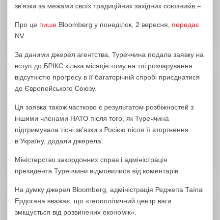
зв’язки за межами своїх традиційних західних союзників.–
Про це
пише
Bloomberg у понеділок, 2 вересня,
передає
NV.
За даними джерел агентства, Туреччина подала заявку на
вступ до БРІКС кілька місяців тому на тлі розчарування
відсутністю прогресу в її багаторічній спробі приєднатися
до Європейського Союзу.
Ця заявка також частково є результатом розбіжностей з
іншими членами НАТО після того, як Туреччина
підтримувала тісні зв’язки з Росією після її вторгнення
в Україну, додали джерела.
Міністерство закордонних справ і адміністрація
президента Туреччини відмовилися від коментарів.
На думку джерел Bloomberg, адміністрація Реджепа Таїпа
Ердогана вважає, що «геополітичний центр ваги
зміщується від розвинених економік».