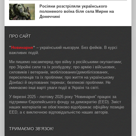
Росіяни розстріляли українського
полоненого воїна біля села Мирне на
Донеччині
ПРО САЙТ
“
Новинарня
“
– український ньюзрум. Без фейків. В курсі
важливих подій.
Ми пишемо насамперед про війну з російськими окупантами;
про Збройні сили та їх розбудову; про армію і військових,
силовиків і ветеранів, мобілізованих/демобілізованих,
переселенців та їх проблеми; про життя на українському
Донбасі й окупованих теренах; безпекові проблеми. Не
оминаємо інші варті уваги події в Україні та світі.
У березні 2025 - лютому 2026 року “Новинарня” працює за
підтримки Європейського фонду за демократію (EED). Зміст
наших матеріалів не обов’язково відображає офіційну позицію
EED, а є виключною відповідальністю наших авторів.
ТРИМАЄМО ЗВ’ЯЗОК!