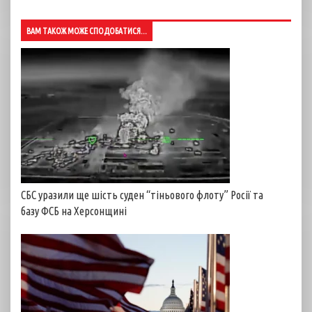
ВАМ ТАКОЖ МОЖЕ СПОДОБАТИСЯ...
СБС уразили ще шість суден “тіньового флоту” Росії та
базу ФСБ на Херсонщині