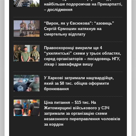
найбільше подорожчав на Прикарпатті,
– дослідження
“Вирок, як у Євсюкова”: “азовець”
Сергій Єрмошин натякнув на
смертельну відплату
Правоохоронці викрили ще 4
“ухилянтські” схеми у трьох областях,
серед організаторів – посадовець НГУ,
лікар і завкафедри вишу
У Харкові затримали нацгвардійця,
який за $8 тис. обіцяв оформити
бронювання
Ціна питання – $15 тис. На
Житомирщині військового у СЗЧ
затримали за організацію схеми
незаконного переправлення чоловіків
за кордон