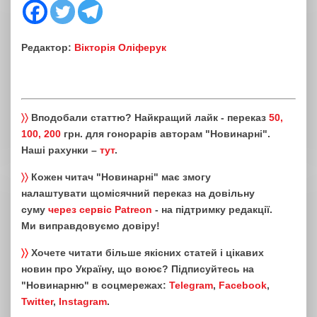
Редактор:
Вікторія Оліферук
〉〉
Вподобали статтю? Найкращий лайк - переказ
50,
100, 200
грн. для гонорарів авторам "Новинарні".
Наші рахунки –
тут
.
〉〉
Кожен читач "Новинарні" має змогу
налаштувати щомісячний переказ на довільну
суму
через сервіс Patreon
- на підтримку редакції.
Ми виправдовуємо довіру!
〉〉
Хочете читати більше якісних статей і цікавих
новин про Україну, що воює? Підписуйтесь на
"Новинарню" в соцмережах:
Telegram
,
Facebook
,
Twitter
,
Instagram
.