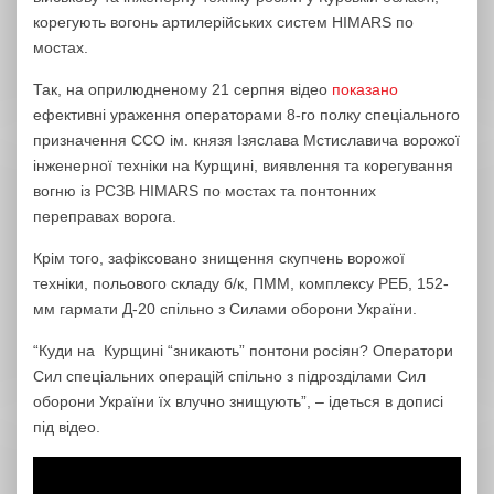
корегують вогонь артилерійських систем HIMARS по
мостах.
Так, на оприлюдненому 21 серпня відео
показано
ефективні ураження операторами 8-го полку спеціального
призначення ССО ім. князя Ізяслава Мстиславича ворожої
інженерної техніки на Курщині, виявлення та корегування
вогню із РСЗВ HIMARS по мостах та понтонних
переправах ворога.
Крім того, зафіксовано знищення скупчень ворожої
техніки, польового складу б/к, ПММ, комплексу РЕБ, 152-
мм гармати Д-20 спільно з Силами оборони України.
“Куди на Курщині “зникають” понтони росіян? Оператори
Сил спеціальних операцій спільно з підрозділами Сил
оборони України їх влучно знищують”, – ідеться в дописі
під відео.