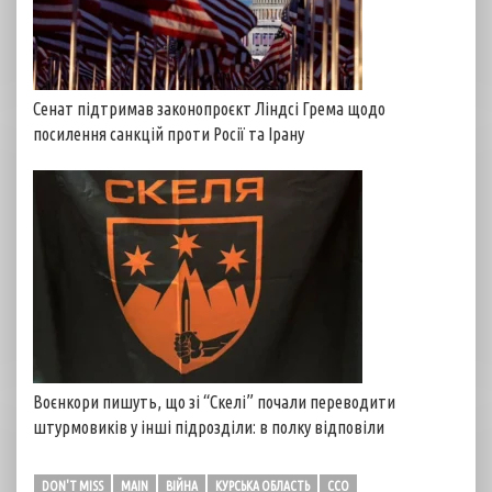
Сенат підтримав законопроєкт Ліндсі Грема щодо
посилення санкцій проти Росії та Ірану
Воєнкори пишуть, що зі “Скелі” почали переводити
штурмовиків у інші підрозділи: в полку відповіли
DON'T MISS
MAIN
ВІЙНА
КУРСЬКА ОБЛАСТЬ
ССО