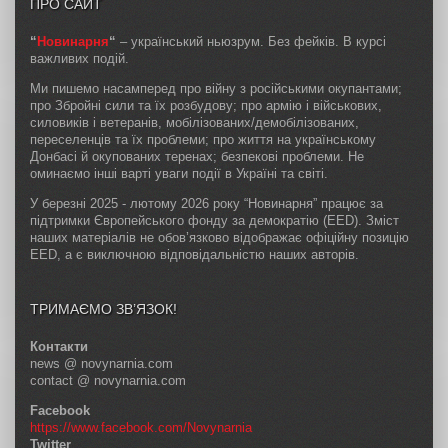
ПРО САЙТ
“
Новинарня
“
– український ньюзрум. Без фейків. В курсі
важливих подій.
Ми пишемо насамперед про війну з російськими окупантами;
про Збройні сили та їх розбудову; про армію і військових,
силовиків і ветеранів, мобілізованих/демобілізованих,
переселенців та їх проблеми; про життя на українському
Донбасі й окупованих теренах; безпекові проблеми. Не
оминаємо інші варті уваги події в Україні та світі.
У березні 2025 - лютому 2026 року “Новинарня” працює за
підтримки Європейського фонду за демократію (EED). Зміст
наших матеріалів не обов’язково відображає офіційну позицію
EED, а є виключною відповідальністю наших авторів.
ТРИМАЄМО ЗВ’ЯЗОК!
Контакти
news @ novynarnia.com
contact @ novynarnia.com
Facebook
https://www.facebook.com/Novynarnia
Twitter