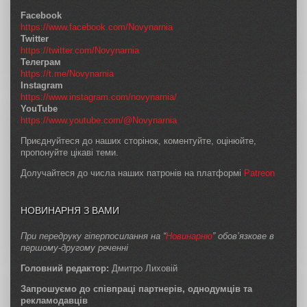
Facebook
https://www.facebook.com/Novynarnia
Twitter
https://twitter.com/Novynarnia
Телеграм
https://t.me/Novynarnia
Instagram
https://www.instagram.com/novynarnia/
YouTube
https://www.youtube.com/@Novynarnia
Приєднуйтеся до наших сторінок, коментуйте, оцінюйте,
пропонуйте цікаві теми.
Долучайтеся до числа наших патронів на платформі
Patreon
НОВИНАРНЯ З ВАМИ
При передруку гіперпосилання на “
Новинарню
” обов’язкове в
першому-другому реченні
Головний редактор:
Дмитро Лиховій
Запрошуємо до співпраці партнерів, однодумців та
рекламодавців