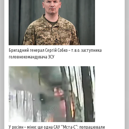
Бригадний генерал Сергій Собко – т.в.о. заступника
головнокомандувача ЗСУ
У росіян – мінус ще одна САУ “Мста-С”: попрацювали