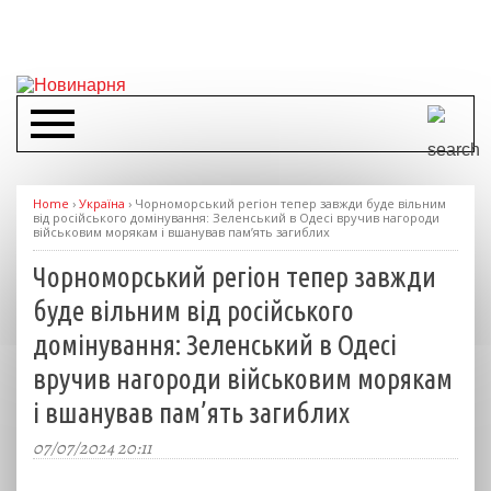
Home
›
Україна
›
Чорноморський регіон тепер завжди буде вільним
від російського домінування: Зеленський в Одесі вручив нагороди
військовим морякам і вшанував пам’ять загиблих
Чорноморський регіон тепер завжди
буде вільним від російського
домінування: Зеленський в Одесі
вручив нагороди військовим морякам
і вшанував пам’ять загиблих
07/07/2024 20:11