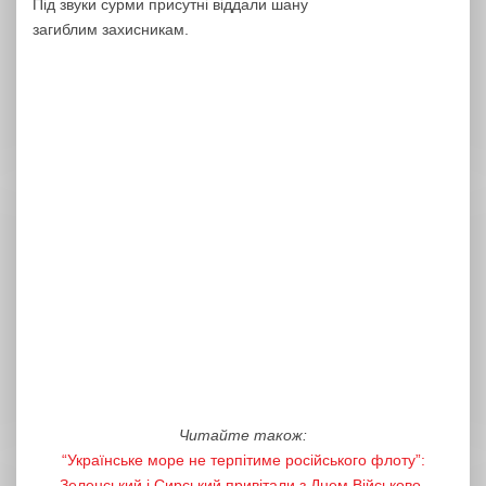
Під звуки сурми присутні віддали шану
загиблим захисникам.
Читайте також:
“Українське море не терпітиме російського флоту”:
Зеленський і Сирський привітали з Днем Військово-