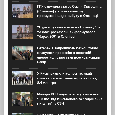
ГПУ озвучила статус Сергія Єрмошина
(Єрмалая) у кримінальному
проваджені щодо вибуху в Оленівці
“Буде готуватися етап на Горлівку”: в
“Азові” розказали, як формувався
“барак 200” в Оленівці
Ветеранів запрошують безкоштовно
опанувати професію в сонячній
енергетиці: стартував всеукраїнський
набір
У Києві викрили кол-центр, який
ошукав чеських інвесторів на понад
8,4 млн грн
Майора ВСП підозрюють у вимаганні
$10 тис. від військового за “вирішення
питання” із СЗЧ