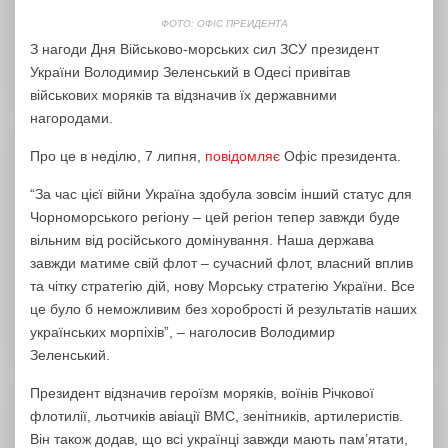
ФОТО: ОФІС ПРЕИДЕНТА
З нагоди Дня Військово-морських сил ЗСУ президент
України Володимир Зеленський в Одесі привітав
військових моряків та відзначив їх державними
нагородами.
Про це в неділю, 7 липня,
повідомляє
Офіс президента.
“За час цієї війни Україна здобула зовсім інший статус для
Чорноморського регіону – цей регіон тепер завжди буде
вільним від російського домінування. Наша держава
завжди матиме свій флот – сучасний флот, власний вплив
та чітку стратегію дій, нову Морську стратегію України. Все
це було б неможливим без хоробрості й результатів наших
українських морпіхів”, – наголосив Володимир
Зеленський.
Президент відзначив героїзм моряків, воїнів Річкової
флотилії, льотчиків авіації ВМС, зенітників, артилеристів.
Він також додав, що всі українці завжди мають пам’ятати,