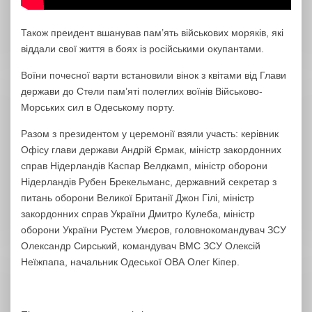
Також преидент вшанував пам’ять військових моряків, які
віддали свої життя в боях із російськими окупантами.
Воїни почесної варти встановили вінок з квітами від Глави
держави до Стели пам’яті полеглих воїнів Військово-
Морських сил в Одеському порту.
Разом з президентом у церемонії взяли участь: керівник
Офісу глави держави Андрій Єрмак, міністр закордонних
справ Нідерландів Каспар Велдкамп, міністр оборони
Нідерландів Рубен Брекельманс, державний секретар з
питань оборони Великої Британії Джон Гілі, міністр
закордонних справ України Дмитро Кулеба, міністр
оборони України Рустем Умєров, головнокомандувач ЗСУ
Олександр Сирський, командувач ВМС ЗСУ Олексій
Неїжпапа, начальник Одеської ОВА Олег Кіпер.