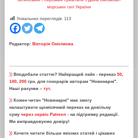
морських сил України
Унікальних переглядів:
113
Редактор:
Вікторія Онісімова
〉〉
Вподобали статтю? Найкращий лайк - переказ
50,
100, 200
грн. для гонорарів авторам "Новинарні".
Наші рахунки –
тут
.
〉〉
Кожен читач "Новинарні" має змогу
налаштувати щомісячний переказ на довільну
суму
через сервіс Patreon
- на підтримку редакції.
Ми виправдовуємо довіру!
〉〉
Хочете читати більше якісних статей і цікавих