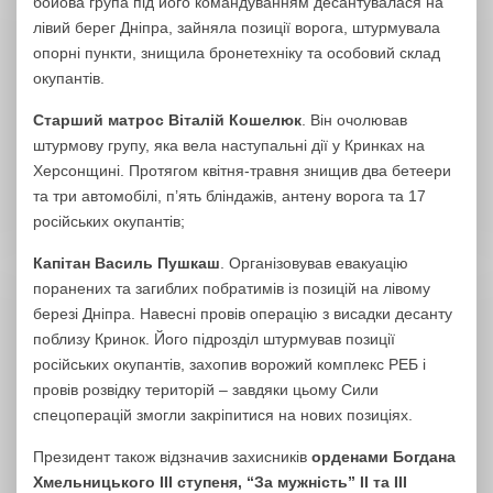
бойова група під його командуванням десантувалася на
лівий берег Дніпра, зайняла позиції ворога, штурмувала
опорні пункти, знищила бронетехніку та особовий склад
окупантів.
Старший матрос Віталій Кошелюк
. Він очолював
штурмову групу, яка вела наступальні дії у Кринках на
Херсонщині. Протягом квітня-травня знищив два бетеери
та три автомобілі, п’ять бліндажів, антену ворога та 17
російських окупантів;
Капітан Василь Пушкаш
. Організовував евакуацію
поранених та загиблих побратимів із позицій на лівому
березі Дніпра. Навесні провів операцію з висадки десанту
поблизу Кринок. Його підрозділ штурмував позиції
російських окупантів, захопив ворожий комплекс РЕБ і
провів розвідку територій – завдяки цьому Сили
спецоперацій змогли закріпитися на нових позиціях.
Президент також відзначив захисників
орденами Богдана
Хмельницького ІІІ ступеня, “За мужність” ІІ та ІІІ