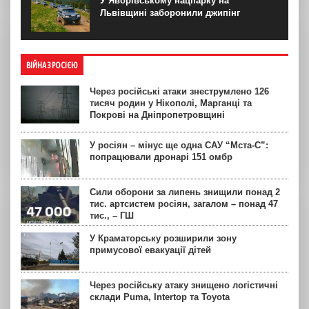
У Яворівському нацпарку на
Львівщині заборонили джипінг
ВІЙНА З РОСІЄЮ
Через російські атаки знеструмлено 126
тисяч родин у Нікополі, Марганці та
Покрові на Дніпропетровщині
У росіян – мінус ще одна САУ “Мста-С”:
попрацювали дронарі 151 омбр
Сили оборони за липень знищили понад 2
тис. артсистем росіян, загалом – понад 47
тис., – ГШ
У Краматорську розширили зону
примусової евакуації дітей
Через російську атаку знищено логістичні
склади Puma, Intertop та Toyota