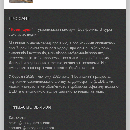
ПРО САЙТ
“
Новинарня
“
– український ньюзрум. Без фейків. В курсі
важливих подій.
Ми пишемо насамперед про війну з російськими окупантами;
про Збройні сили та їх розбудову; про армію і військових,
силовиків і ветеранів, мобілізованих/демобілізованих,
переселенців та їх проблеми; про життя на українському
Донбасі й окупованих теренах; безпекові проблеми. Не
оминаємо інші варті уваги події в Україні та світі.
У березні 2025 - лютому 2026 року “Новинарня” працює за
підтримки Європейського фонду за демократію (EED). Зміст
наших матеріалів не обов’язково відображає офіційну позицію
EED, а є виключною відповідальністю наших авторів.
ТРИМАЄМО ЗВ’ЯЗОК!
Контакти
news @ novynarnia.com
contact @ novynarnia.com