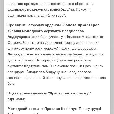
через що проходять наші воїни та якою ціною вони
захищають незалежність нашої України. Присутні
вшанували пам’ять загиблих героїв.
Президент нагородив
орденом “Золота зірка”
Героя
України молодшого сержанта Владислава
Андрущенка
, який брав участь у звільненні Макарівки та
Старомайорського на Донеччині. Торік у жовтні очолив
штурмову групу роти морської піхоти, що форсувала
Дніпро, успішно висадилася на лівому березі та підійшла
до села Кринки. Цьогоріч бійці змусили російських
окупантів відступити там із ключових позицій і розширили
плацдарм. Владислав Андрущенко неодноразово
зазнавав поранення й після лікування повертався на поле
бою.
Відзнаку глави держави
“Хрест бойових заслуг”
отримали:
Молодший сержант Ярослав Козійчук
. Торік у грудні