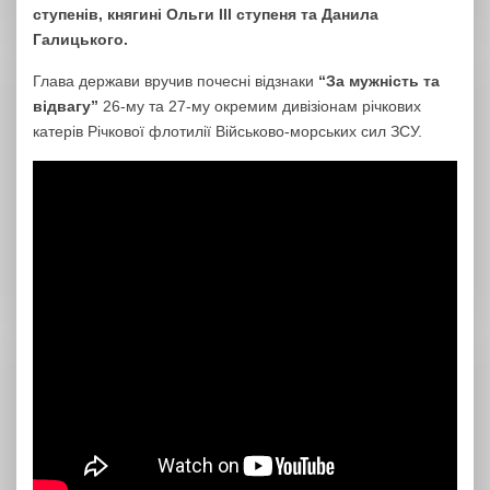
ступенів, княгині Ольги ІІІ ступеня та Данила
Галицького.
Глава держави вручив почесні відзнаки
“За мужність та
відвагу”
26-му та 27-му окремим дивізіонам річкових
катерів Річкової флотилії Військово-морських сил ЗСУ.