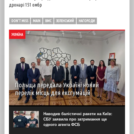
дронарі 151 омбр
DON'T MISS
MAIN
ВМС
ЗЕЛЕНСЬКИЙ
НАГОРОДИ
УКРАЇНА
Польща передала Україні новий
перелік місць для ексгумацій
У Львові 5 серпня пройшло засідання Українсько-
польської робочої групи у справах гідних поховань, у
межах якого Польща передала перелік місць для
Наводив балістичні ракети на Київ:
проведення подальших робіт на території України. Про
СБУ заявила про затримання ще
це...
одного агента ФСБ