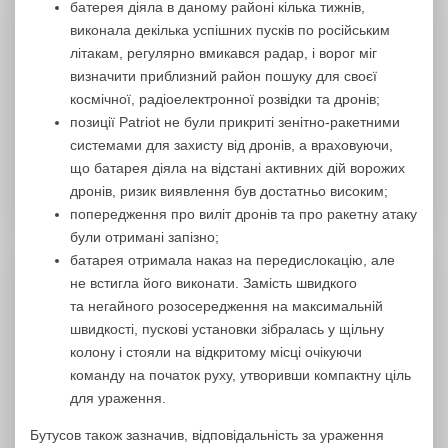
батерея діяла в даному районі кілька тижнів,
виконала декілька успішних пусків по російським
літакам, регулярно вмикався радар, і ворог міг
визначити приблизний район пошуку для своєї
космічної, радіоелектронної розвідки та дронів;
позиції Patriot не були прикриті зенітно-ракетними
системами для захисту від дронів, а враховуючи,
що батарея діяла на відстані активних дій ворожих
дронів, ризик виявлення був достатньо високим;
попередження про виліт дронів та про ракетну атаку
були отримані запізно;
батарея отримала наказ на передислокацію, але
не встигла його виконати. Замість швидкого
та негайного розосередження на максимальній
швидкості, пускові установки зібралась у щільну
колону і стояли на відкритому місці очікуючи
команду на початок руху, утворивши компактну ціль
для ураження.
Бутусов також зазначив, відповідальність за ураження