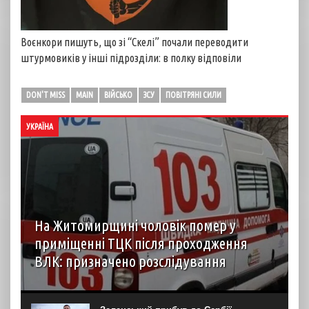
Воєнкори пишуть, що зі “Скелі” почали переводити
штурмовиків у інші підрозділи: в полку відповіли
DON'T MISS
MAIN
ВІЙСЬКО
ЗСУ
ПОВІТРЯНІ СИЛИ
УКРАЇНА
На Житомирщині чоловік помер у
приміщенні ТЦК після проходження
ВЛК: призначено розслідування
6 серпня до територіального центру комплектування на
Житомирщині доставили чоловіка, який фігурував як
порушник правил військового обліку. Під час