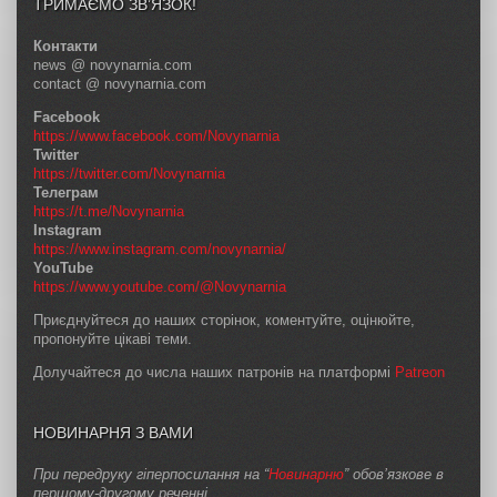
ТРИМАЄМО ЗВ’ЯЗОК!
Контакти
news @ novynarnia.com
contact @ novynarnia.com
Facebook
https://www.facebook.com/Novynarnia
Twitter
https://twitter.com/Novynarnia
Телеграм
https://t.me/Novynarnia
Instagram
https://www.instagram.com/novynarnia/
YouTube
https://www.youtube.com/@Novynarnia
Приєднуйтеся до наших сторінок, коментуйте, оцінюйте,
пропонуйте цікаві теми.
Долучайтеся до числа наших патронів на платформі
Patreon
НОВИНАРНЯ З ВАМИ
При передруку гіперпосилання на “
Новинарню
” обов’язкове в
першому-другому реченні