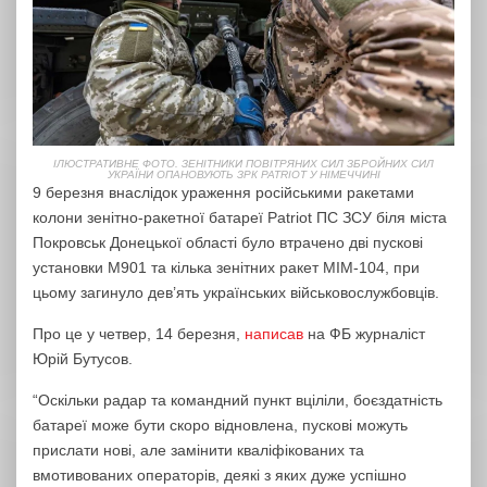
ІЛЮСТРАТИВНЕ ФОТО. ЗЕНІТНИКИ ПОВІТРЯНИХ СИЛ ЗБРОЙНИХ СИЛ
УКРАЇНИ ОПАНОВУЮТЬ ЗРК PATRIOT У НІМЕЧЧИНІ
9 березня внаслідок ураження російськими ракетами
колони зенітно-ракетної батареї Patriot ПС ЗСУ біля міста
Покровськ Донецької області було втрачено дві пускові
установки М901 та кілька зенітних ракет MIM-104, при
цьому загинуло дев’ять українських військовослужбовців.
Про це у четвер, 14 березня,
написав
на ФБ журналіст
Юрій Бутусов.
“Оскільки радар та командний пункт вціліли, боєздатність
батареї може бути скоро відновлена, пускові можуть
прислати нові, але замінити кваліфікованих та
вмотивованих операторів, деякі з яких дуже успішно