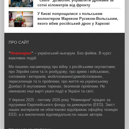
“Скелі” дозволяє управляти дронами за
сотні кілометрів від фронту
У Києві попрощалися з польським
волонтером Мареком Русеком-Вольським,
якого вбив російський дрон у Харкові
ПРО САЙТ
“
Новинарня
“
– український ньюзрум. Без фейків. В курсі
важливих подій.
Ми пишемо насамперед про війну з російськими окупантами;
про Збройні сили та їх розбудову; про армію і військових,
силовиків і ветеранів, мобілізованих/демобілізованих,
переселенців та їх проблеми; про життя на українському
Донбасі й окупованих теренах; безпекові проблеми. Не
оминаємо інші варті уваги події в Україні та світі.
У березні 2025 - лютому 2026 року “Новинарня” працює за
підтримки Європейського фонду за демократію (EED). Зміст
наших матеріалів не обов’язково відображає офіційну позицію
EED, а є виключною відповідальністю наших авторів.