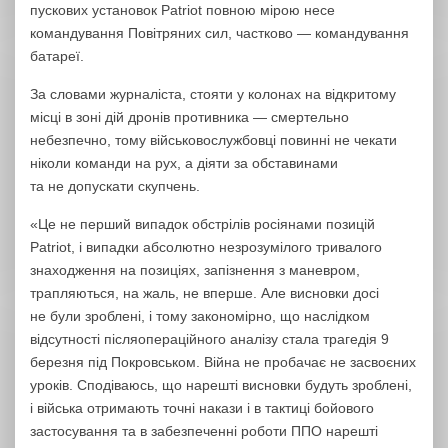
пускових установок Patriot повною мірою несе
командування Повітряних сил, частково — командування
батареї.
За словами журналіста, стояти у колонах на відкритому
місці в зоні дій дронів противника — смертельно
небезпечно, тому військовослужбовці повинні не чекати
ніколи команди на рух, а діяти за обставинами
та не допускати скупчень.
«Це не перший випадок обстрілів росіянами позицій
Patriot, і випадки абсолютно незрозумілого тривалого
знаходження на позиціях, запізнення з маневром,
трапляються, на жаль, не вперше. Але висновки досі
не були зроблені, і тому закономірно, що наслідком
відсутності післяопераційного аналізу стала трагедія 9
березня під Покровськом. Війна не пробачає не засвоєних
уроків. Сподіваюсь, що нарешті висновки будуть зроблені,
і війська отримають точні накази і в тактиці бойового
застосування та в забезпеченні роботи ППО нарешті