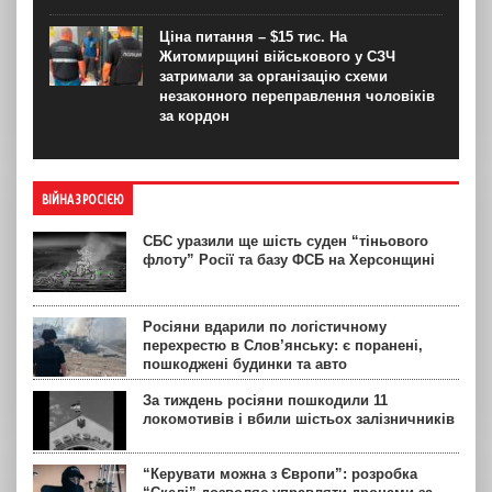
Ціна питання – $15 тис. На
Житомирщині військового у СЗЧ
затримали за організацію схеми
незаконного переправлення чоловіків
за кордон
ВІЙНА З РОСІЄЮ
СБС уразили ще шість суден “тіньового
флоту” Росії та базу ФСБ на Херсонщині
Росіяни вдарили по логістичному
перехрестю в Слов’янську: є поранені,
пошкоджені будинки та авто
За тиждень росіяни пошкодили 11
локомотивів і вбили шістьох залізничників
“Керувати можна з Європи”: розробка