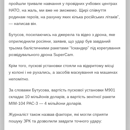
пройшли тривале навчання у провідних учбових центрах
НАТО, на жаль, ми вже не зможемо. Щирі співчуття
родинам героїв, на рахунку яких кілька російських літаків”,
— написав він.
Бутусов, посилаючись на джерела та відео з дрона, яке
оприлюднили росіяни, заявив, що удар був завданий
трьома балістичними ракетами “Іскандер” під корегування
розвідувального дрона SuperCam.
Крім того, пускові установки стояли на відкритому місці
у колоні і не рухались, а засобів маскування на машинах
непомітно.
За словами Бутусова, вартість пускової установки М901
складає 10 мільйонів доларів, а вартість зенітної ракети
MIM-104 PAC-3 — 4 мільйони доларів.
Журналіст також назвав фактори, які могли сприяти
пошуку ЗРК та дозволили завдати точного удару: