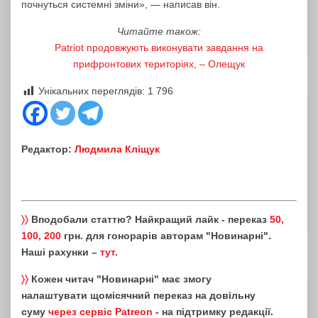
почнуться системні зміни», — написав він.
Читайте також:
Patriot продовжують виконувати завдання на
прифронтових територіях, – Олещук
Унікальних переглядів:
1 796
Редактор:
Людмила Кліщук
〉〉
Вподобали статтю? Найкращий лайк - переказ
50,
100, 200
грн. для гонорарів авторам "Новинарні".
Наші рахунки –
тут
.
〉〉
Кожен читач "Новинарні" має змогу
налаштувати щомісячний переказ на довільну
суму
через сервіс Patreon
- на підтримку редакції.