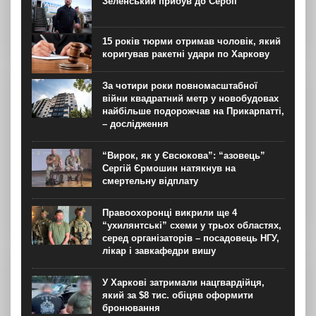
Зеленський прибув до Сербії
перебування у приміщенні він знепритомнів, а потім
помер. Про інцидент...
15 років тюрми отримав чоловік, який
коригував ракетні удари по Харкову
За чотири роки повномасштабної
війни квадратний метр у новобудовах
найбільше подорожчав на Прикарпатті,
– дослідження
“Вирок, як у Євсюкова”: “азовець”
Сергій Єрмошин натякнув на
смертельну відплату
Правоохоронці викрили ще 4
“ухилянтські” схеми у трьох областях,
серед організаторів – посадовець НГУ,
лікар і завкафедри вишу
У Харкові затримали нацгвардійця,
який за $8 тис. обіцяв оформити
бронювання