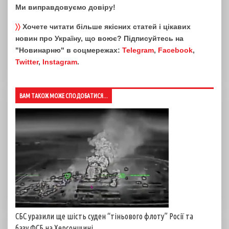
Ми виправдовуємо довіру!
〉〉
Хочете читати більше якісних статей і цікавих
новин про Україну, що воює? Підписуйтесь на
"Новинарню" в соцмережах:
Telegram
,
Facebook
,
Twitter
,
Instagram
.
ВАМ ТАКОЖ МОЖЕ СПОДОБАТИСЯ...
СБС уразили ще шість суден “тіньового флоту” Росії та
базу ФСБ на Херсонщині