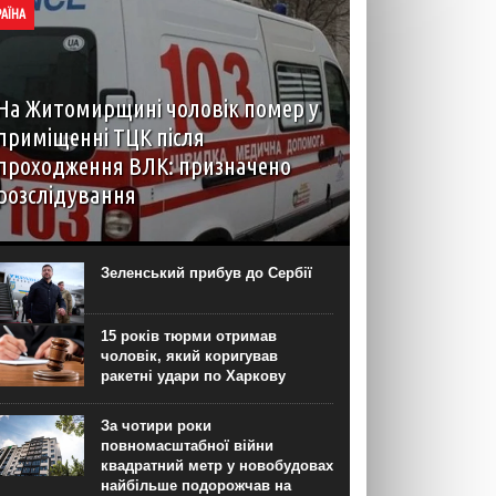
РАЇНА
На Житомирщині чоловік помер у
приміщенні ТЦК після
проходження ВЛК: призначено
розслідування
6 серпня до територіального центру
комплектування на Житомирщині доставили
чоловіка, який фігурував як порушник правил
Зеленський прибув до Сербії
військового обліку. Під час перебування у
приміщенні він знепритомнів, а потім помер. Про
інцидент...
15 років тюрми отримав
чоловік, який коригував
ракетні удари по Харкову
За чотири роки
повномасштабної війни
квадратний метр у новобудовах
найбільше подорожчав на