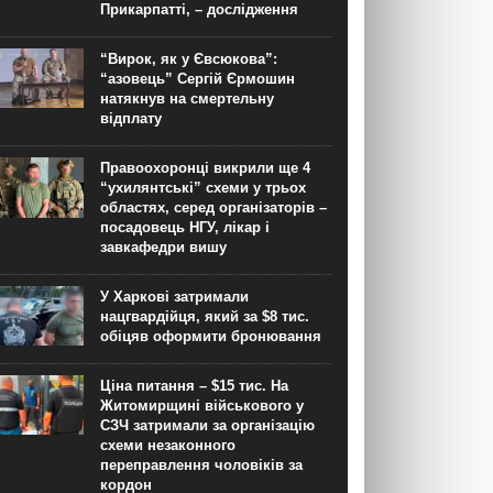
Прикарпатті, – дослідження
“Вирок, як у Євсюкова”:
“азовець” Сергій Єрмошин
натякнув на смертельну
відплату
Правоохоронці викрили ще 4
“ухилянтські” схеми у трьох
областях, серед організаторів –
посадовець НГУ, лікар і
завкафедри вишу
У Харкові затримали
нацгвардійця, який за $8 тис.
обіцяв оформити бронювання
Ціна питання – $15 тис. На
Житомирщині військового у
СЗЧ затримали за організацію
схеми незаконного
переправлення чоловіків за
кордон