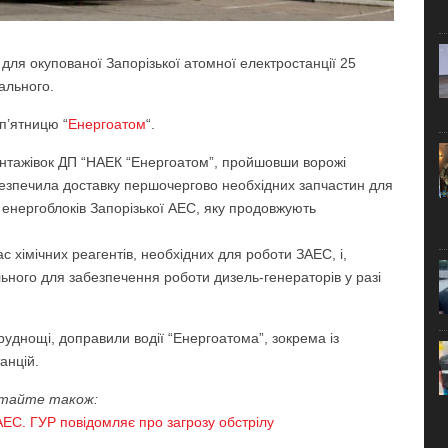
для окупованої Запорізької атомної електростанції 25
пального.
п’ятницю “
Енергоатом
“.
вантажівок ДП “НАЕК “Енергоатом”, пройшовши ворожі
безпечила доставку першочергово необхідних запчастин для
енергоблоків Запорізької АЕС, яку продовжують
 хімічних реагентів, необхідних для роботи ЗАЕС, і,
ьного для забезпечення роботи дизель-генераторів у разі
руднощі, доправили водії “Енергоатома”, зокрема із
анцій.
тайте також:
АЕС. ГУР повідомляє про загрозу обстрілу