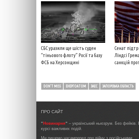
СБС уразили ще шість суден
Сенат підтр
“тіньового флоту” Росії та базу
Ліндсі Грем
ФСБ на Херсонщині
санкцій прот
DON'T MISS
ЕНЕРГОАТОМ
ЗАЕС
ЗАПОРІЗЬКА ОБЛАСТЬ
ПРО САЙТ
“
Новинарня
“
– український ньюзрум. Без фейків. 
курсі важливих подій.
Ми пишемо насамперед про війну з російськими