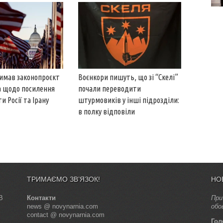
имав законопроєкт
Воєнкори пишуть, що зі “Скелі”
а щодо посилення
почали переводити
и Росії та Ірану
штурмовиків у інші підрозділи:
в полку відповіли
ТРИМАЄМО ЗВ’ЯЗОК!
НО
В
Контакти
При
news @ novynarnia.com
обо
contact @ novynarnia.com
Гол