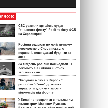
ЙНА З РОСІЄЮ
СБС уразили ще шість суден
“тіньового флоту” Росії та базу ФСБ
на Херсонщині
Росіяни вдарили по логістичному
перехрестю в Слов’янську: є
поранені, пошкоджені будинки та
авто
За тиждень росіяни пошкодили 11
локомотивів і вбили шістьох
залізничників
“Керувати можна з Європи”:
розробка “Скелі” дозволяє
управляти дронами за сотні
кілометрів від фронту
У Києві попрощалися з польським
волонтером Мареком Русеком-
Вольським, якого вбив російський