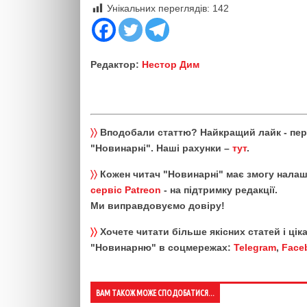
Унікальних переглядів:
142
Редактор:
Нестор Дим
〉〉
Вподобали статтю? Найкращий лайк - пе
"Новинарні". Наші рахунки –
тут
.
〉〉
Кожен читач "Новинарні" має змогу налаш
сервіс Patreon
- на підтримку редакції.
Ми виправдовуємо довіру!
〉〉
Хочете читати більше якісних статей і ці
"Новинарню" в соцмережах:
Telegram
,
Face
ВАМ ТАКОЖ МОЖЕ СПОДОБАТИСЯ...