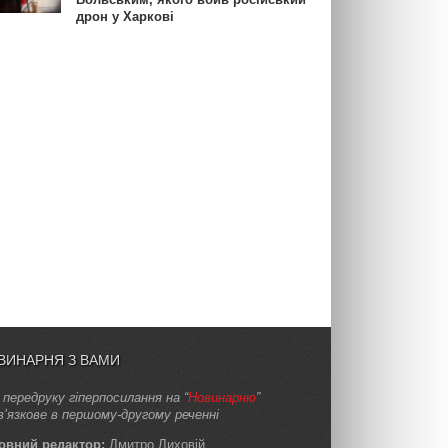
дрон у Харкові
ВИНАРНЯ З ВАМИ
 передруку гіперпосилання на “
Новинарню
”
в’язкове в першому-другому реченні
овний редактор:
Дмитро Лиховій