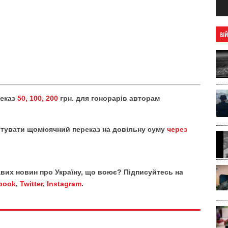
ВІ
реказ
50, 100, 200
грн. для гонорарів авторам
тувати щомісячний переказ на довільну суму
через
кавих новин про Україну, що воює? Підписуйтесь на
book
,
Twitter
,
Instagram
.