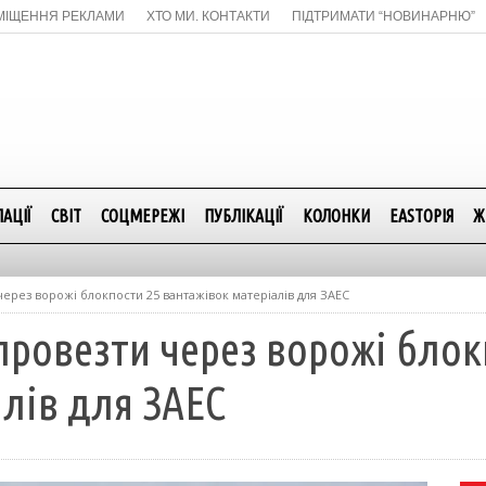
МІЩЕННЯ РЕКЛАМИ
ХТО МИ. КОНТАКТИ
ПІДТРИМАТИ “НОВИНАРНЮ”
АЦІЇ
СВІТ
СОЦМЕРЕЖІ
ПУБЛІКАЦІЇ
КОЛОНКИ
EASTОРІЯ
Ж
через ворожі блокпости 25 вантажівок матеріалів для ЗАЕС
провезти через ворожі блок
лів для ЗАЕС