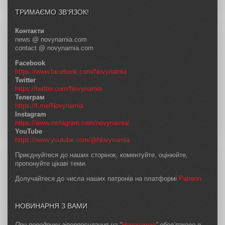
ТРИМАЄМО ЗВ’ЯЗОК!
Контакти
news @ novynarnia.com
contact @ novynarnia.com
Facebook
https://www.facebook.com/Novynarnia
Twitter
https://twitter.com/Novynarnia
Телеграм
https://t.me/Novynarnia
Instagram
https://www.instagram.com/novynarnia/
YouTube
https://www.youtube.com/@Novynarnia
Приєднуйтеся до наших сторінок, коментуйте, оцінюйте,
пропонуйте цікаві теми.
Долучайтеся до числа наших патронів на платформі
Patreon
НОВИНАРНЯ З ВАМИ
При передруку гіперпосилання на “
Новинарню
” обов’язкове в