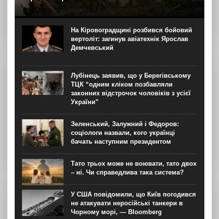
На YouTube-каналі Ukraїner W відбулася прем’єра
першої серії нового документального проєкту “Мілітарі
спільноти”. Про це “Новинарні” повідомили в Ukraїner.
На Кіровоградщині розбився бойовий
“Кожна серія присвячена окремій спільноті — її історії,
вертоліт: загинув авіатехнік Ярослав
цінностям, внутрішній...
Демчевський
Лубінець заявив, що у Берегівському
ТЦК “одним кліком позбавляли
законних відстрочок чоловіків з усієї
України”
Зеленський, Залужний і Федоров:
соціологи назвали, кого українці
бачать наступним президентом
Тато трьох може не воювати, тато двох
– ні. Чи справедлива така система?
У США повідомили, що Київ погодився
не атакувати неросійські танкери в
Чорному морі, — Bloomberg