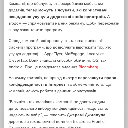
Компанії, що обслуговують розробників мобільних
додатків, тепер
можуть з’ясувати, які користувачі
нещодавно усунули додатки зі своїх пристроїв.
А
згодом — спрямовувати на них рекламу, щоби переконати
знову завантажити програму.
Серед компаній, які пропонують так звані uninstall
trackers (програми, що дозволяють відстежити тих, хто
усунув додаток) — AppsFlyer, MoEngage, Localytics і
CleverTap. Вони знайшли способи обійти як iOS, так і
Android. Про це повідомляє видання
Bloomberg.
На думку критиків, це привід
вкотре переглянути права
конфіденційності в Інтернеті
та обмеження того, що
компанії можуть робити з даними користувачів.
“Більшість технологічних компаній не дають людям
деталізованого вибору конфіденційності, якщо взагалі
надають їм вибір”,
—
говорить
Джеремі Джиллула,
директор з технологічної політики Electronic Frontier