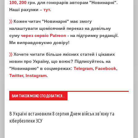
100, 200
грн. для гонорарів авторам "Новинарні".
Наші рахунки –
тут
.
〉〉
Кожен читач "Новинарні" має змогу
налаштувати щомісячний переказ на довільну
суму
через сервіс Patreon
- на підтримку редакції.
Ми виправдовуємо довіру!
〉〉
Хочете читати більше якісних статей і цікавих
новин про Україну, що воює? Підписуйтесь на
"Новинарню" в соцмережах:
Telegram
,
Facebook
,
Twitter
,
Instagram
.
ВАМ ТАКОЖ МОЖЕ СПОДОБАТИСЯ...
В Україні встановили 8 серпня Днем військ зв’язку та
кібербезпеки ЗСУ