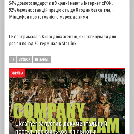
54% домогосподарств в Україні мають інтернет xPON,
92% базових станцій працюють до 8 годин без світла, –
Мінцифри про готовність мереж до зими
СБУ затримала в Києві двох агентів, які активували для
росіян понад 70 терміналів Starlink
IT
ЗВ'ЯЗОК
ІНТЕРНЕТ
УКРАЇНА
Ukraїner запустив документальний
проєкт про військові спільноти