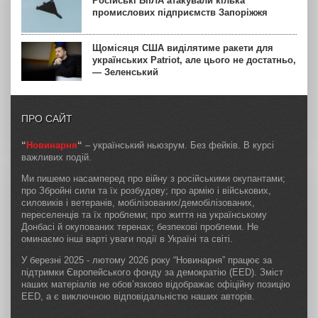
Російські БпЛА атакували кілька
промислових підприємств Запоріжжя
Щомісяця США виділятиме ракети для
українських Patriot, але цього не достатньо,
— Зеленський
ПРО САЙТ
“
Новинарня
“
– український ньюзрум. Без фейків. В курсі
важливих подій.
Ми пишемо насамперед про війну з російськими окупантами;
про Збройні сили та їх розбудову; про армію і військових,
силовиків і ветеранів, мобілізованих/демобілізованих,
переселенців та їх проблеми; про життя на українському
Донбасі й окупованих теренах; безпекові проблеми. Не
оминаємо інші варті уваги події в Україні та світі.
У березні 2025 - лютому 2026 року “Новинарня” працює за
підтримки Європейського фонду за демократію (EED). Зміст
наших матеріалів не обов’язково відображає офіційну позицію
EED, а є виключною відповідальністю наших авторів.