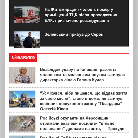
На Житомирщині чоловік помер у
приміщенні ТЦК після проходження
ВЛК: призначено розслідування
Зеленський прибув до Сербії
ВІЙНА З РОСІЄЮ
Внаслідок удару по Київщині разом із
чоловіком та маленьким онуком загинула
директорка ліцею Галина Кучер
“Усміхався, ніби пишався, що віддав життя
за свою місію”: стало відомо, як загинув
керівник пошукового загону “Плацдарм”
Олексій Юков
Російські окупанти на Херсонщині
отримали вказівки посилити “вільне
полювання” дронами на авто, — Прокудін