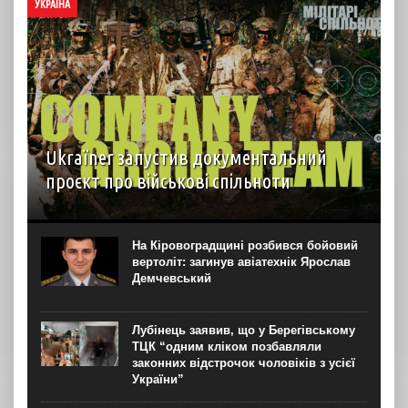
УКРАЇНА
Ukraїner запустив документальний
проєкт про військові спільноти
На YouTube-каналі Ukraїner W відбулася прем’єра
першої серії нового документального проєкту “Мілітарі
спільноти”. Про це “Новинарні” повідомили в Ukraїner.
На Кіровоградщині розбився бойовий
“Кожна серія присвячена окремій спільноті — її історії,
вертоліт: загинув авіатехнік Ярослав
цінностям, внутрішній...
Демчевський
Лубінець заявив, що у Берегівському
ТЦК “одним кліком позбавляли
законних відстрочок чоловіків з усієї
України”