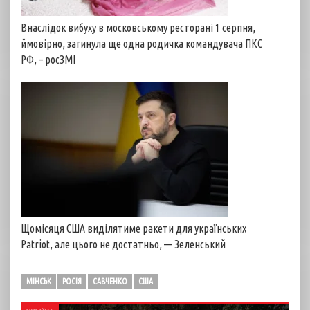
Внаслідок вибуху в московському ресторані 1 серпня,
ймовірно, загинула ще одна родичка командувача ПКС
РФ, – росЗМІ
Щомісяця США виділятиме ракети для українських
Patriot, але цього не достатньо, — Зеленський
МІНСЬК
РОСІЯ
САВЧЕНКО
США