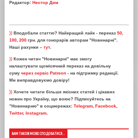
Редактор:
Нестор Дим
〉〉
Вподобали статтю? Найкращий лайк - переказ
50,
100, 200
грн. для гонорарів авторам "Новинарні".
Наші рахунки –
тут
.
〉〉
Кожен читач "Новинарні" має змогу
налаштувати щомісячний переказ на довільну
суму
через сервіс Patreon
- на підтримку редакції.
Ми виправдовуємо довіру!
〉〉
Хочете читати більше якісних статей і цікавих
новин про Україну, що воює? Підписуйтесь на
"Новинарню" в соцмережах:
Telegram
,
Facebook
,
Twitter
,
Instagram
.
ВАМ ТАКОЖ МОЖЕ СПОДОБАТИСЯ...