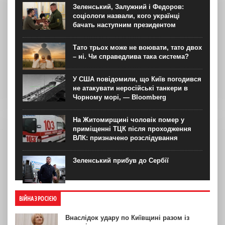
Зеленський, Залужний і Федоров:
соціологи назвали, кого українці
бачать наступним президентом
Тато трьох може не воювати, тато двох
– ні. Чи справедлива така система?
У США повідомили, що Київ погодився
не атакувати неросійські танкери в
Чорному морі, — Bloomberg
На Житомирщині чоловік помер у
приміщенні ТЦК після проходження
ВЛК: призначено розслідування
Зеленський прибув до Сербії
ВІЙНА З РОСІЄЮ
Внаслідок удару по Київщині разом із