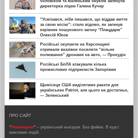
чоловіком та маленьким онуком загинула
директорка ліцею Галина Кучер
“Усміхався, ніби пишався, що віддав життя
за свою місію”: стало відомо, як загинув
керівник пошукового загону “Плацдарм”
Олексій Юков
Російські окупанти на Херсонщині
отримали вказівки посилити “вільне
полювання” дронами на авто, — Прокудін
Російські БпЛА атакували кілька
промислових підприємств Запоріжжя
Щомісяця США виділятиме ракети для
українських Patriot, але цього не достатньо,
— Зеленський
ПРО САЙТ
“
Новинарня
“
– український ньюзрум. Без фейків. В курсі
важливих подій.