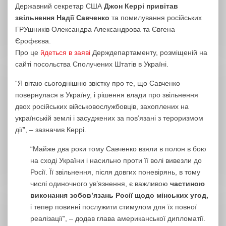
Державний секретар США
Джон Керрі привітав
звільнення Надії Савченко
та помилування російських
ГРУшників Олександра Александрова та Євгена
Єрофєєва.
Про це
йдеться в заяві
Держдепартаменту, розміщеній на
сайті посольства Сполучених Штатів в Україні.
“Я вітаю сьогоднішню звістку про те, що Савченко
повернулася в Україну, і рішення влади про звільнення
двох російських військовослужбовців, захоплених на
українській землі і засуджених за пов’язані з тероризмом
дії”, – зазначив Керрі.
“Майже два роки тому Савченко взяли в полон в бою
на сході України і насильно проти її волі вивезли до
Росії. Її звільнення, після довгих поневірянь, в тому
числі одиночного ув’язнення, є важливою
частиною
виконання зобов’язань Росії щодо мінських угод,
і тепер повинні послужити стимулом для їх повної
реалізації”, – додав глава американської дипломатії.