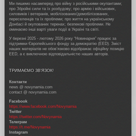
Ми пишемо насамперед про війну з російськими окупантами;
про Збройні сили та їх розбудову; про армію і військових,
силовиків і ветеранів, мобілізованих/демобілізованих,
переселенців та їх проблеми; про життя на українському
Донбасі й окупованих теренах; безпекові проблеми. Не
оминаємо інші варті уваги події в Україні та світі.
У березні 2025 - лютому 2026 року “Новинарня” працює за
підтримки Європейського фонду за демократію (EED). Зміст
наших матеріалів не обов’язково відображає офіційну позицію
EED, а є виключною відповідальністю наших авторів.
ТРИМАЄМО ЗВ’ЯЗОК!
Контакти
news @ novynarnia.com
contact @ novynarnia.com
Facebook
https://www.facebook.com/Novynarnia
Twitter
https://twitter.com/Novynarnia
Телеграм
https://t.me/Novynarnia
Instagram