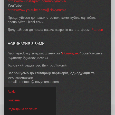
https://www.instagram.com/novynarnia/
YouTube
https://www.youtube.com/@Novynarnia
Приєднуйтеся до наших сторінок, коментуйте, оцінюйте,
пропонуйте цікаві теми.
Долучайтеся до числа наших патронів на платформі
Patreon
НОВИНАРНЯ З ВАМИ
При передруку гіперпосилання на “
Новинарню
” обов’язкове в
першому-другому реченні
Головний редактор:
Дмитро Лиховій
Запрошуємо до співпраці партнерів, однодумців та
рекламодавців
e-mail: contact @ novynarnia.com
Архів
Головна
Редакційна політика